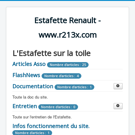
Estafette Renault -
www.r213x.com
L'Estafette sur la toile
Articles Asso
Nombre d'articles : 25
FlashNews
Nombre d'articles : 4
Documentation
Nombre d'articles : 1
Toute la doc du site.
Entretien
Revue de Presse
Nombre d'articles : 0
Nombre d'articles : 9
Toute sur l'entretien de l'Estafette.
Tous les articles que l'on a vu sur l'estafette !
Camping Car
Infos fonctionnement du site.
Mécanique
Nombre d'articles : 3
Nombre d'articles : 0
Nombre d'articles : 1