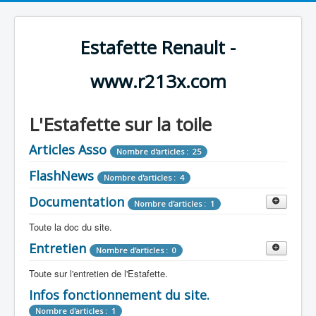
Estafette Renault -
www.r213x.com
L'Estafette sur la toile
Articles Asso
Nombre d'articles : 25
FlashNews
Nombre d'articles : 4
Documentation
Nombre d'articles : 1
Toute la doc du site.
Entretien
Revue de Presse
Nombre d'articles : 0
Nombre d'articles : 9
Toute sur l'entretien de l'Estafette.
Tous les articles que l'on a vu sur l'estafette !
Camping Car
Infos fonctionnement du site.
Mécanique
Nombre d'articles : 3
Nombre d'articles : 0
Nombre d'articles : 1