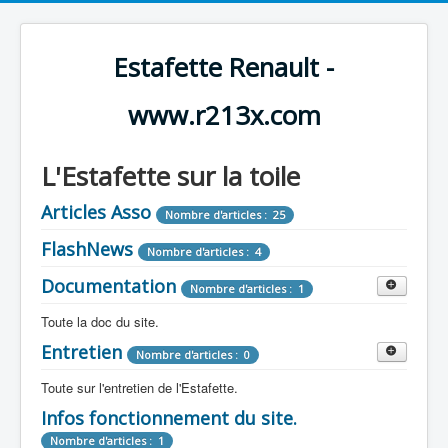
Estafette Renault -
www.r213x.com
L'Estafette sur la toile
Articles Asso
Nombre d'articles : 25
FlashNews
Nombre d'articles : 4
Documentation
Nombre d'articles : 1
Toute la doc du site.
Entretien
Revue de Presse
Nombre d'articles : 0
Nombre d'articles : 9
Toute sur l'entretien de l'Estafette.
Tous les articles que l'on a vu sur l'estafette !
Camping Car
Infos fonctionnement du site.
Mécanique
Nombre d'articles : 3
Nombre d'articles : 0
Nombre d'articles : 1