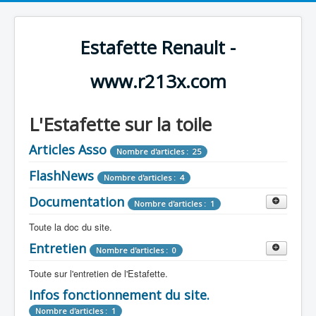
Estafette Renault -
www.r213x.com
L'Estafette sur la toile
Articles Asso
Nombre d'articles : 25
FlashNews
Nombre d'articles : 4
Documentation
Nombre d'articles : 1
Toute la doc du site.
Entretien
Revue de Presse
Nombre d'articles : 0
Nombre d'articles : 9
Toute sur l'entretien de l'Estafette.
Tous les articles que l'on a vu sur l'estafette !
Camping Car
Infos fonctionnement du site.
Mécanique
Nombre d'articles : 3
Nombre d'articles : 0
Nombre d'articles : 1