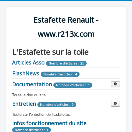
Estafette Renault -
www.r213x.com
L'Estafette sur la toile
Articles Asso
Nombre d'articles : 25
FlashNews
Nombre d'articles : 4
Documentation
Nombre d'articles : 1
Toute la doc du site.
Entretien
Revue de Presse
Nombre d'articles : 0
Nombre d'articles : 9
Toute sur l'entretien de l'Estafette.
Tous les articles que l'on a vu sur l'estafette !
Camping Car
Infos fonctionnement du site.
Mécanique
Nombre d'articles : 3
Nombre d'articles : 0
Nombre d'articles : 1