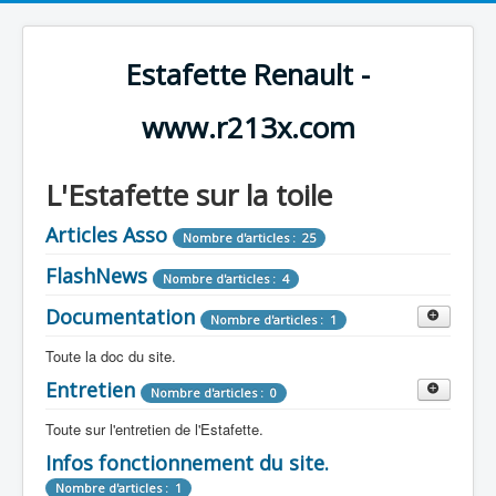
Estafette Renault -
www.r213x.com
L'Estafette sur la toile
Articles Asso
Nombre d'articles : 25
FlashNews
Nombre d'articles : 4
Documentation
Nombre d'articles : 1
Toute la doc du site.
Entretien
Revue de Presse
Nombre d'articles : 0
Nombre d'articles : 9
Toute sur l'entretien de l'Estafette.
Tous les articles que l'on a vu sur l'estafette !
Camping Car
Infos fonctionnement du site.
Mécanique
Nombre d'articles : 3
Nombre d'articles : 0
Nombre d'articles : 1