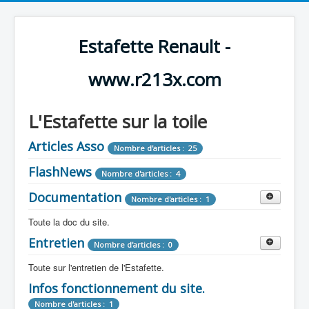
Estafette Renault -
www.r213x.com
L'Estafette sur la toile
Articles Asso
Nombre d'articles : 25
FlashNews
Nombre d'articles : 4
Documentation
Nombre d'articles : 1
Toute la doc du site.
Entretien
Revue de Presse
Nombre d'articles : 0
Nombre d'articles : 9
Toute sur l'entretien de l'Estafette.
Tous les articles que l'on a vu sur l'estafette !
Camping Car
Infos fonctionnement du site.
Mécanique
Nombre d'articles : 3
Nombre d'articles : 0
Nombre d'articles : 1