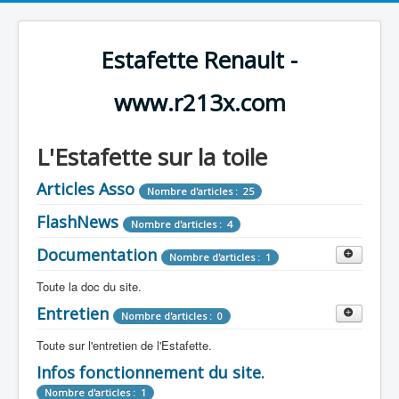
Estafette Renault -
www.r213x.com
L'Estafette sur la toile
Articles Asso
Nombre d'articles : 25
FlashNews
Nombre d'articles : 4
Documentation
Nombre d'articles : 1
Toute la doc du site.
Entretien
Revue de Presse
Nombre d'articles : 0
Nombre d'articles : 9
Toute sur l'entretien de l'Estafette.
Tous les articles que l'on a vu sur l'estafette !
Camping Car
Infos fonctionnement du site.
Mécanique
Nombre d'articles : 3
Nombre d'articles : 0
Nombre d'articles : 1