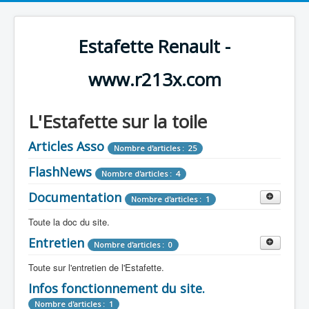
Estafette Renault -
www.r213x.com
L'Estafette sur la toile
Articles Asso
Nombre d'articles : 25
FlashNews
Nombre d'articles : 4
Documentation
Nombre d'articles : 1
Toute la doc du site.
Entretien
Revue de Presse
Nombre d'articles : 0
Nombre d'articles : 9
Toute sur l'entretien de l'Estafette.
Tous les articles que l'on a vu sur l'estafette !
Camping Car
Infos fonctionnement du site.
Mécanique
Nombre d'articles : 3
Nombre d'articles : 0
Nombre d'articles : 1