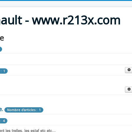
nault - www.r213x.com
le
 : 1
cles : 9
fette !
e.
: 3
Nombre d'articles : 1
 aménagements d'époque.
: 4
les : 13
 les trelles, les estaf etc etc...