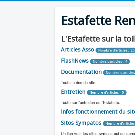
Estafette Re
L'Estafette sur la toi
Articles Asso
Nombre d'articles : 25
FlashNews
Nombre d'articles : 4
Documentation
Nombre d'articles
Toute la doc du site.
Entretien
Revue de Presse
Nombre d'articles : 0
Nombre d'arti
Toute sur l'entretien de l'Estafette.
Tous les articles que l'on a vu sur l'esta
Camping Car
Infos fonctionnement du sit
Mécanique
Nombre d'articles 
Nombre d'articles : 0
Toute la doc sur les camping cars ou
Sitos Sympatos
Electricité
Moteur
Nombre d'articles 
Nombre d'articles : 14
Nombre d'articles : 0
Documentation
Nombre d'artic
Un lien vers les sites sympas qui concernent
Embrayage