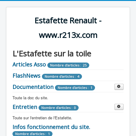
Estafette Renault -
www.r213x.com
L'Estafette sur la toile
Articles Asso
Nombre d'articles : 25
FlashNews
Nombre d'articles : 4
Documentation
Nombre d'articles : 1
Toute la doc du site.
Entretien
Revue de Presse
Nombre d'articles : 0
Nombre d'articles : 9
Toute sur l'entretien de l'Estafette.
Tous les articles que l'on a vu sur l'estafette !
Camping Car
Infos fonctionnement du site.
Mécanique
Nombre d'articles : 3
Nombre d'articles : 0
Nombre d'articles : 1