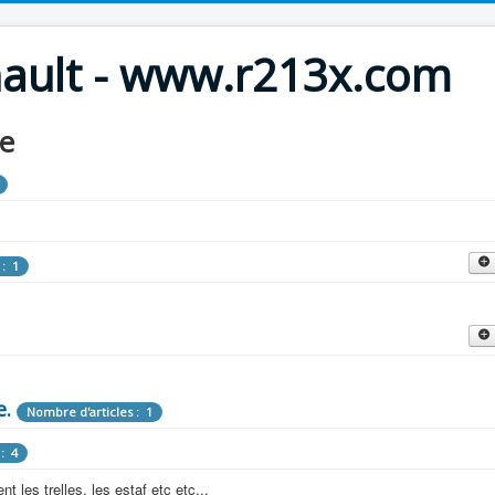
nault - www.r213x.com
le
 : 1
cles : 9
fette !
e.
: 3
Nombre d'articles : 1
 aménagements d'époque.
: 4
les : 13
 les trelles, les estaf etc etc...