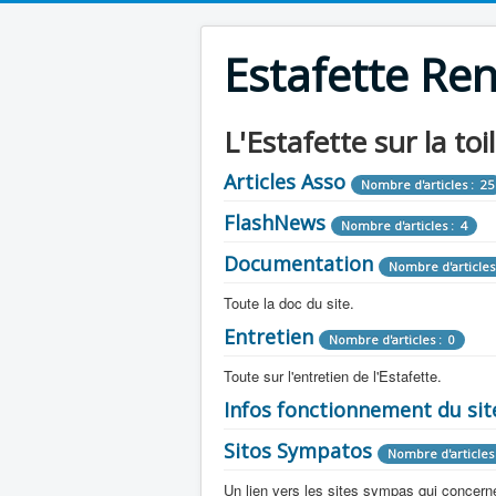
Estafette Re
L'Estafette sur la toi
Articles Asso
Nombre d'articles : 25
FlashNews
Nombre d'articles : 4
Documentation
Nombre d'articles
Toute la doc du site.
Entretien
Revue de Presse
Nombre d'articles : 0
Nombre d'arti
Toute sur l'entretien de l'Estafette.
Tous les articles que l'on a vu sur l'esta
Camping Car
Infos fonctionnement du sit
Mécanique
Nombre d'articles 
Nombre d'articles : 0
Toute la doc sur les camping cars ou
Sitos Sympatos
Electricité
Moteur
Nombre d'articles 
Nombre d'articles : 14
Nombre d'articles : 0
Documentation
Nombre d'artic
Un lien vers les sites sympas qui concernent
Embrayage