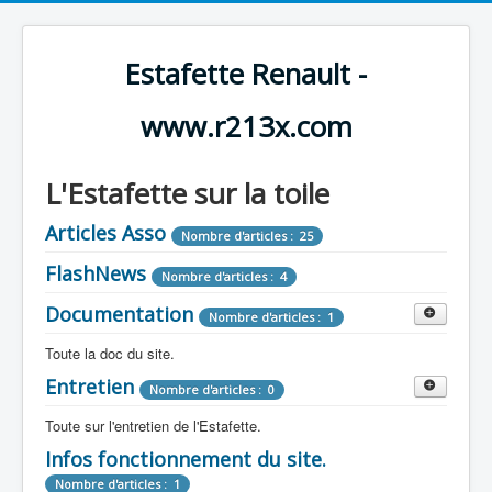
Estafette Renault -
www.r213x.com
L'Estafette sur la toile
Articles Asso
Nombre d'articles : 25
FlashNews
Nombre d'articles : 4
Documentation
Nombre d'articles : 1
Toute la doc du site.
Entretien
Revue de Presse
Nombre d'articles : 0
Nombre d'articles : 9
Toute sur l'entretien de l'Estafette.
Tous les articles que l'on a vu sur l'estafette !
Camping Car
Infos fonctionnement du site.
Mécanique
Nombre d'articles : 3
Nombre d'articles : 0
Nombre d'articles : 1