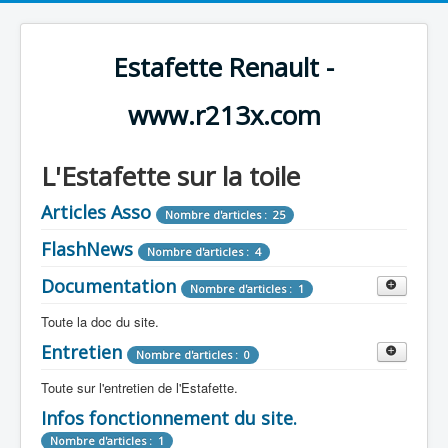
Estafette Renault -
www.r213x.com
L'Estafette sur la toile
Articles Asso
Nombre d'articles : 25
FlashNews
Nombre d'articles : 4
Documentation
Nombre d'articles : 1
Toute la doc du site.
Entretien
Revue de Presse
Nombre d'articles : 0
Nombre d'articles : 9
Toute sur l'entretien de l'Estafette.
Tous les articles que l'on a vu sur l'estafette !
Camping Car
Infos fonctionnement du site.
Mécanique
Nombre d'articles : 3
Nombre d'articles : 0
Nombre d'articles : 1