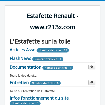
Estafette Renault -
www.r213x.com
L'Estafette sur la toile
Articles Asso
Nombre d'articles : 25
FlashNews
Nombre d'articles : 4
Documentation
Nombre d'articles : 1
Toute la doc du site.
Entretien
Revue de Presse
Nombre d'articles : 0
Nombre d'articles : 9
Toute sur l'entretien de l'Estafette.
Tous les articles que l'on a vu sur l'estafette !
Camping Car
Infos fonctionnement du site.
Mécanique
Nombre d'articles : 3
Nombre d'articles : 0
Nombre d'articles : 1