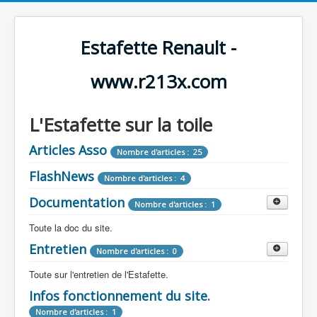
Estafette Renault -
www.r213x.com
L'Estafette sur la toile
Articles Asso
Nombre d'articles : 25
FlashNews
Nombre d'articles : 4
Documentation
Nombre d'articles : 1
Toute la doc du site.
Entretien
Revue de Presse
Nombre d'articles : 0
Nombre d'articles : 9
Toute sur l'entretien de l'Estafette.
Tous les articles que l'on a vu sur l'estafette !
Camping Car
Infos fonctionnement du site.
Mécanique
Nombre d'articles : 3
Nombre d'articles : 0
Nombre d'articles : 1