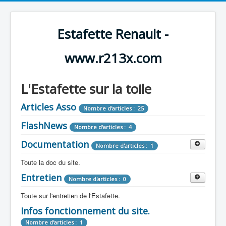
Estafette Renault -
www.r213x.com
L'Estafette sur la toile
Articles Asso
Nombre d'articles : 25
FlashNews
Nombre d'articles : 4
Documentation
Nombre d'articles : 1
Toute la doc du site.
Entretien
Revue de Presse
Nombre d'articles : 0
Nombre d'articles : 9
Toute sur l'entretien de l'Estafette.
Tous les articles que l'on a vu sur l'estafette !
Camping Car
Infos fonctionnement du site.
Mécanique
Nombre d'articles : 3
Nombre d'articles : 0
Nombre d'articles : 1