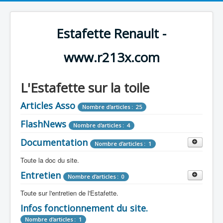
Estafette Renault -
www.r213x.com
L'Estafette sur la toile
Articles Asso
Nombre d'articles : 25
FlashNews
Nombre d'articles : 4
Documentation
Nombre d'articles : 1
Toute la doc du site.
Entretien
Revue de Presse
Nombre d'articles : 0
Nombre d'articles : 9
Toute sur l'entretien de l'Estafette.
Tous les articles que l'on a vu sur l'estafette !
Camping Car
Infos fonctionnement du site.
Mécanique
Nombre d'articles : 3
Nombre d'articles : 0
Nombre d'articles : 1