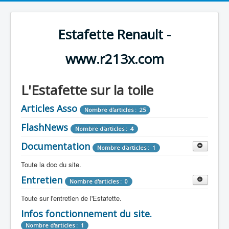
Estafette Renault -
www.r213x.com
L'Estafette sur la toile
Articles Asso
Nombre d'articles : 25
FlashNews
Nombre d'articles : 4
Documentation
Nombre d'articles : 1
Toute la doc du site.
Entretien
Revue de Presse
Nombre d'articles : 0
Nombre d'articles : 9
Toute sur l'entretien de l'Estafette.
Tous les articles que l'on a vu sur l'estafette !
Camping Car
Infos fonctionnement du site.
Mécanique
Nombre d'articles : 3
Nombre d'articles : 0
Nombre d'articles : 1