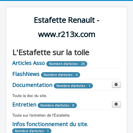
Estafette Renault -
www.r213x.com
L'Estafette sur la toile
Articles Asso
Nombre d'articles : 25
FlashNews
Nombre d'articles : 4
Documentation
Nombre d'articles : 1
Toute la doc du site.
Entretien
Revue de Presse
Nombre d'articles : 0
Nombre d'articles : 9
Toute sur l'entretien de l'Estafette.
Tous les articles que l'on a vu sur l'estafette !
Camping Car
Infos fonctionnement du site.
Mécanique
Nombre d'articles : 3
Nombre d'articles : 0
Nombre d'articles : 1