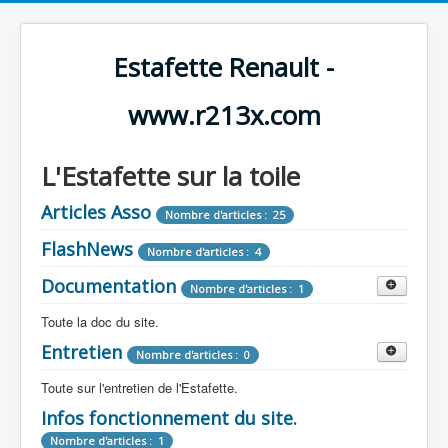
Estafette Renault -
www.r213x.com
L'Estafette sur la toile
Articles Asso
Nombre d'articles : 25
FlashNews
Nombre d'articles : 4
Documentation
Nombre d'articles : 1
Toute la doc du site.
Entretien
Revue de Presse
Nombre d'articles : 0
Nombre d'articles : 9
Toute sur l'entretien de l'Estafette.
Tous les articles que l'on a vu sur l'estafette !
Camping Car
Infos fonctionnement du site.
Mécanique
Nombre d'articles : 3
Nombre d'articles : 0
Nombre d'articles : 1