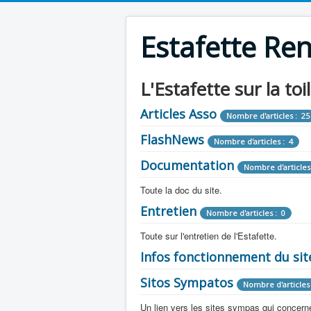
Estafette Re
L'Estafette sur la toi
Articles Asso
Nombre d'articles : 25
FlashNews
Nombre d'articles : 4
Documentation
Nombre d'articles
Toute la doc du site.
Entretien
Revue de Presse
Nombre d'articles : 0
Nombre d'arti
Toute sur l'entretien de l'Estafette.
Tous les articles que l'on a vu sur l'esta
Camping Car
Infos fonctionnement du sit
Mécanique
Nombre d'articles 
Nombre d'articles : 0
Toute la doc sur les camping cars ou
Sitos Sympatos
Electricité
Moteur
Nombre d'articles 
Nombre d'articles : 14
Nombre d'articles : 0
Documentation
Nombre d'artic
Un lien vers les sites sympas qui concernent
Embrayage