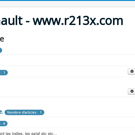
nault - www.r213x.com
le
 : 1
cles : 9
fette !
e.
: 3
Nombre d'articles : 1
 aménagements d'époque.
: 4
les : 13
 les trelles, les estaf etc etc...