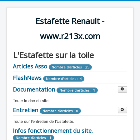
Estafette Renault -
www.r213x.com
L'Estafette sur la toile
Articles Asso
Nombre d'articles : 25
FlashNews
Nombre d'articles : 4
Documentation
Nombre d'articles : 1
Toute la doc du site.
Entretien
Revue de Presse
Nombre d'articles : 0
Nombre d'articles : 9
Toute sur l'entretien de l'Estafette.
Tous les articles que l'on a vu sur l'estafette !
Camping Car
Infos fonctionnement du site.
Mécanique
Nombre d'articles : 3
Nombre d'articles : 0
Nombre d'articles : 1