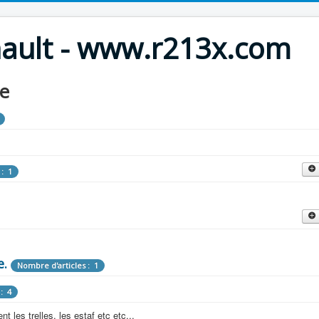
nault - www.r213x.com
le
 : 1
cles : 9
fette !
e.
: 3
Nombre d'articles : 1
 aménagements d'époque.
: 4
les : 13
 les trelles, les estaf etc etc...