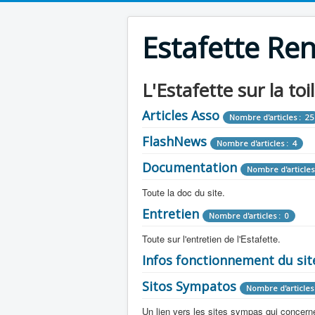
Estafette Re
L'Estafette sur la toi
Articles Asso
Nombre d'articles : 25
FlashNews
Nombre d'articles : 4
Documentation
Nombre d'articles
Toute la doc du site.
Entretien
Revue de Presse
Nombre d'articles : 0
Nombre d'arti
Toute sur l'entretien de l'Estafette.
Tous les articles que l'on a vu sur l'esta
Camping Car
Infos fonctionnement du sit
Mécanique
Nombre d'articles 
Nombre d'articles : 0
Toute la doc sur les camping cars ou
Sitos Sympatos
Electricité
Moteur
Nombre d'articles 
Nombre d'articles : 14
Nombre d'articles : 0
Documentation
Nombre d'artic
Un lien vers les sites sympas qui concernent
Embrayage