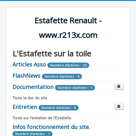
Estafette Renault -
www.r213x.com
L'Estafette sur la toile
Articles Asso
Nombre d'articles : 25
FlashNews
Nombre d'articles : 4
Documentation
Nombre d'articles : 1
Toute la doc du site.
Entretien
Revue de Presse
Nombre d'articles : 0
Nombre d'articles : 9
Toute sur l'entretien de l'Estafette.
Tous les articles que l'on a vu sur l'estafette !
Camping Car
Infos fonctionnement du site.
Mécanique
Nombre d'articles : 3
Nombre d'articles : 0
Nombre d'articles : 1