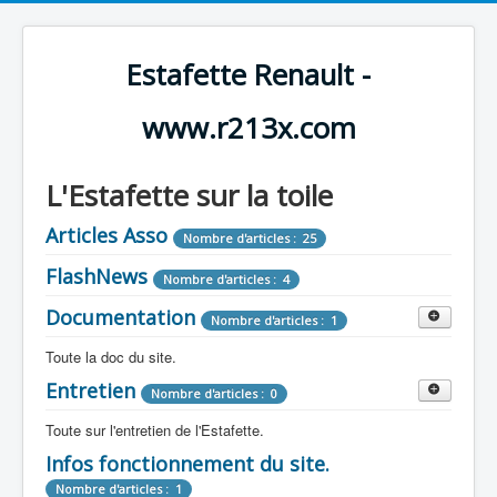
Estafette Renault -
www.r213x.com
L'Estafette sur la toile
Articles Asso
Nombre d'articles : 25
FlashNews
Nombre d'articles : 4
Documentation
Nombre d'articles : 1
Toute la doc du site.
Entretien
Revue de Presse
Nombre d'articles : 0
Nombre d'articles : 9
Toute sur l'entretien de l'Estafette.
Tous les articles que l'on a vu sur l'estafette !
Camping Car
Infos fonctionnement du site.
Mécanique
Nombre d'articles : 3
Nombre d'articles : 0
Nombre d'articles : 1