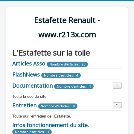
Estafette Renault -
www.r213x.com
L'Estafette sur la toile
Articles Asso
Nombre d'articles : 25
FlashNews
Nombre d'articles : 4
Documentation
Nombre d'articles : 1
Toute la doc du site.
Entretien
Revue de Presse
Nombre d'articles : 0
Nombre d'articles : 9
Toute sur l'entretien de l'Estafette.
Tous les articles que l'on a vu sur l'estafette !
Camping Car
Infos fonctionnement du site.
Mécanique
Nombre d'articles : 3
Nombre d'articles : 0
Nombre d'articles : 1