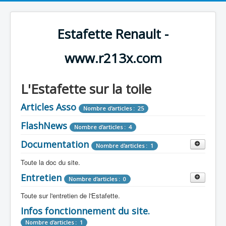
Estafette Renault -
www.r213x.com
L'Estafette sur la toile
Articles Asso
Nombre d'articles : 25
FlashNews
Nombre d'articles : 4
Documentation
Nombre d'articles : 1
Toute la doc du site.
Entretien
Revue de Presse
Nombre d'articles : 0
Nombre d'articles : 9
Toute sur l'entretien de l'Estafette.
Tous les articles que l'on a vu sur l'estafette !
Camping Car
Infos fonctionnement du site.
Mécanique
Nombre d'articles : 3
Nombre d'articles : 0
Nombre d'articles : 1