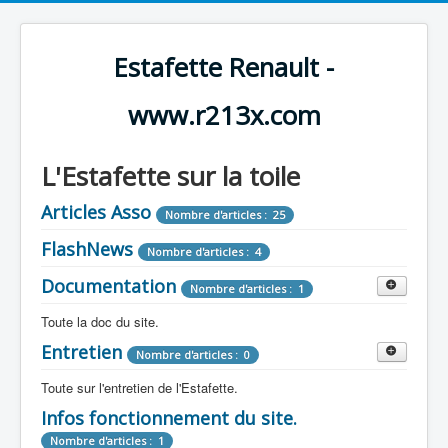
Estafette Renault -
www.r213x.com
L'Estafette sur la toile
Articles Asso
Nombre d'articles : 25
FlashNews
Nombre d'articles : 4
Documentation
Nombre d'articles : 1
Toute la doc du site.
Entretien
Revue de Presse
Nombre d'articles : 0
Nombre d'articles : 9
Toute sur l'entretien de l'Estafette.
Tous les articles que l'on a vu sur l'estafette !
Camping Car
Infos fonctionnement du site.
Mécanique
Nombre d'articles : 3
Nombre d'articles : 0
Nombre d'articles : 1