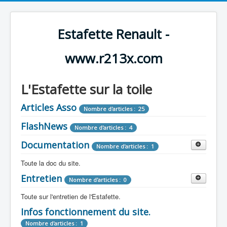
Estafette Renault -
www.r213x.com
L'Estafette sur la toile
Articles Asso
Nombre d'articles : 25
FlashNews
Nombre d'articles : 4
Documentation
Nombre d'articles : 1
Toute la doc du site.
Entretien
Revue de Presse
Nombre d'articles : 0
Nombre d'articles : 9
Toute sur l'entretien de l'Estafette.
Tous les articles que l'on a vu sur l'estafette !
Camping Car
Infos fonctionnement du site.
Mécanique
Nombre d'articles : 3
Nombre d'articles : 0
Nombre d'articles : 1