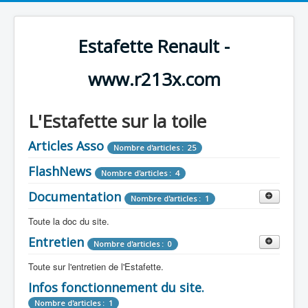
Estafette Renault -
www.r213x.com
L'Estafette sur la toile
Articles Asso
Nombre d'articles : 25
FlashNews
Nombre d'articles : 4
Documentation
Nombre d'articles : 1
Toute la doc du site.
Entretien
Revue de Presse
Nombre d'articles : 0
Nombre d'articles : 9
Toute sur l'entretien de l'Estafette.
Tous les articles que l'on a vu sur l'estafette !
Camping Car
Infos fonctionnement du site.
Mécanique
Nombre d'articles : 3
Nombre d'articles : 0
Nombre d'articles : 1