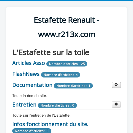
Estafette Renault -
www.r213x.com
L'Estafette sur la toile
Articles Asso
Nombre d'articles : 25
FlashNews
Nombre d'articles : 4
Documentation
Nombre d'articles : 1
Toute la doc du site.
Entretien
Revue de Presse
Nombre d'articles : 0
Nombre d'articles : 9
Toute sur l'entretien de l'Estafette.
Tous les articles que l'on a vu sur l'estafette !
Camping Car
Infos fonctionnement du site.
Mécanique
Nombre d'articles : 3
Nombre d'articles : 0
Nombre d'articles : 1