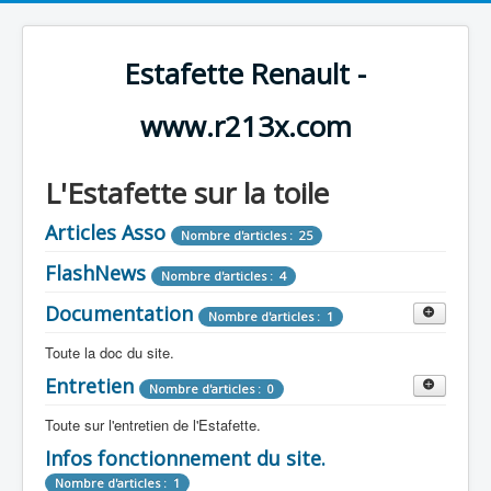
Estafette Renault -
www.r213x.com
L'Estafette sur la toile
Articles Asso
Nombre d'articles : 25
FlashNews
Nombre d'articles : 4
Documentation
Nombre d'articles : 1
Toute la doc du site.
Entretien
Revue de Presse
Nombre d'articles : 0
Nombre d'articles : 9
Toute sur l'entretien de l'Estafette.
Tous les articles que l'on a vu sur l'estafette !
Camping Car
Infos fonctionnement du site.
Mécanique
Nombre d'articles : 3
Nombre d'articles : 0
Nombre d'articles : 1