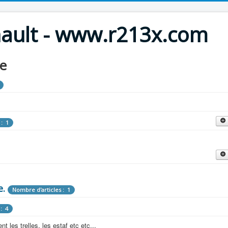
nault - www.r213x.com
le
 : 1
cles : 9
fette !
e.
: 3
Nombre d'articles : 1
 aménagements d'époque.
: 4
les : 13
 les trelles, les estaf etc etc...