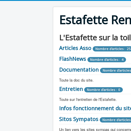
Estafette Re
L'Estafette sur la toi
Articles Asso
Nombre d'articles : 25
FlashNews
Nombre d'articles : 4
Documentation
Nombre d'articles
Toute la doc du site.
Entretien
Revue de Presse
Nombre d'articles : 0
Nombre d'arti
Toute sur l'entretien de l'Estafette.
Tous les articles que l'on a vu sur l'esta
Camping Car
Infos fonctionnement du sit
Mécanique
Nombre d'articles 
Nombre d'articles : 0
Toute la doc sur les camping cars ou
Sitos Sympatos
Electricité
Moteur
Nombre d'articles 
Nombre d'articles : 14
Nombre d'articles : 0
Documentation
Nombre d'artic
Un lien vers les sites sympas qui concernent
Embrayage