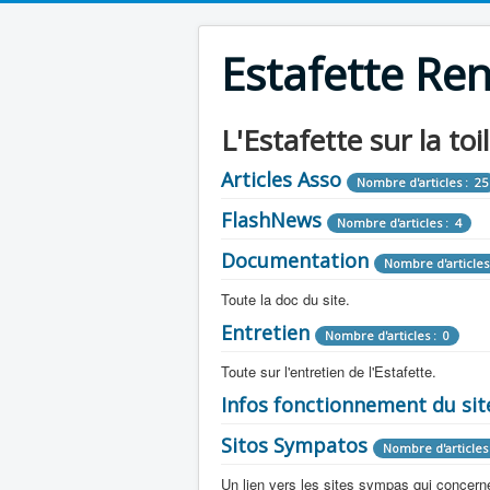
Estafette Re
L'Estafette sur la toi
Articles Asso
Nombre d'articles : 25
FlashNews
Nombre d'articles : 4
Documentation
Nombre d'articles
Toute la doc du site.
Entretien
Revue de Presse
Nombre d'articles : 0
Nombre d'arti
Toute sur l'entretien de l'Estafette.
Tous les articles que l'on a vu sur l'esta
Camping Car
Infos fonctionnement du sit
Mécanique
Nombre d'articles 
Nombre d'articles : 0
Toute la doc sur les camping cars ou
Sitos Sympatos
Electricité
Moteur
Nombre d'articles 
Nombre d'articles : 14
Nombre d'articles : 0
Documentation
Nombre d'artic
Un lien vers les sites sympas qui concernent
Embrayage