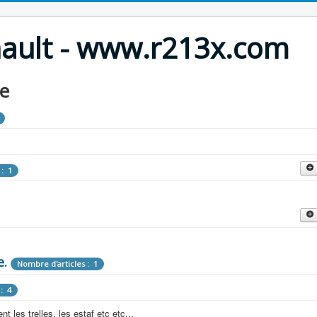
nault - www.r213x.com
le
 : 1
cles : 9
fette !
e.
: 3
Nombre d'articles : 1
 aménagements d'époque.
: 4
les : 13
 les trelles, les estaf etc etc...