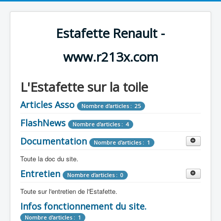
Estafette Renault -
www.r213x.com
L'Estafette sur la toile
Articles Asso
Nombre d'articles : 25
FlashNews
Nombre d'articles : 4
Documentation
Nombre d'articles : 1
Toute la doc du site.
Entretien
Revue de Presse
Nombre d'articles : 0
Nombre d'articles : 9
Toute sur l'entretien de l'Estafette.
Tous les articles que l'on a vu sur l'estafette !
Camping Car
Infos fonctionnement du site.
Mécanique
Nombre d'articles : 3
Nombre d'articles : 0
Nombre d'articles : 1