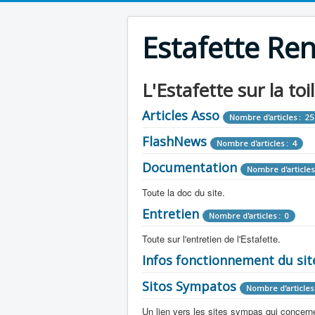
Estafette Re
L'Estafette sur la toi
Articles Asso
Nombre d'articles : 25
FlashNews
Nombre d'articles : 4
Documentation
Nombre d'articles
Toute la doc du site.
Entretien
Revue de Presse
Nombre d'articles : 0
Nombre d'arti
Toute sur l'entretien de l'Estafette.
Tous les articles que l'on a vu sur l'esta
Camping Car
Infos fonctionnement du sit
Mécanique
Nombre d'articles 
Nombre d'articles : 0
Toute la doc sur les camping cars ou
Sitos Sympatos
Electricité
Moteur
Nombre d'articles 
Nombre d'articles : 14
Nombre d'articles : 0
Documentation
Nombre d'artic
Un lien vers les sites sympas qui concernent
Embrayage