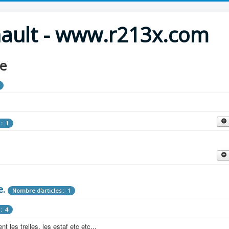
nault - www.r213x.com
le
 : 1
cles : 9
fette !
e.
: 3
Nombre d'articles : 1
 aménagements d'époque.
: 4
les : 13
 les trelles, les estaf etc etc...