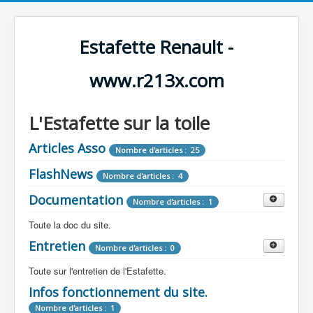
Estafette Renault -
www.r213x.com
L'Estafette sur la toile
Articles Asso
Nombre d'articles : 25
FlashNews
Nombre d'articles : 4
Documentation
Nombre d'articles : 1
Toute la doc du site.
Entretien
Revue de Presse
Nombre d'articles : 0
Nombre d'articles : 9
Toute sur l'entretien de l'Estafette.
Tous les articles que l'on a vu sur l'estafette !
Camping Car
Infos fonctionnement du site.
Mécanique
Nombre d'articles : 3
Nombre d'articles : 0
Nombre d'articles : 1