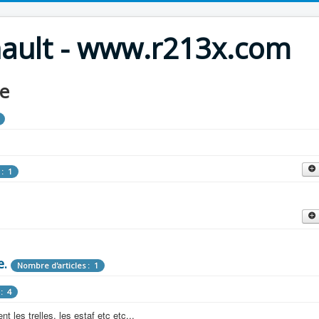
nault - www.r213x.com
le
 : 1
cles : 9
fette !
e.
: 3
Nombre d'articles : 1
 aménagements d'époque.
: 4
les : 13
 les trelles, les estaf etc etc...