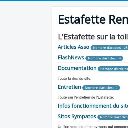
Estafette Re
L'Estafette sur la toi
Articles Asso
Nombre d'articles : 25
FlashNews
Nombre d'articles : 4
Documentation
Nombre d'articles
Toute la doc du site.
Entretien
Revue de Presse
Nombre d'articles : 0
Nombre d'arti
Toute sur l'entretien de l'Estafette.
Tous les articles que l'on a vu sur l'esta
Camping Car
Infos fonctionnement du sit
Mécanique
Nombre d'articles 
Nombre d'articles : 0
Toute la doc sur les camping cars ou
Sitos Sympatos
Electricité
Moteur
Nombre d'articles 
Nombre d'articles : 14
Nombre d'articles : 0
Documentation
Nombre d'artic
Un lien vers les sites sympas qui concernent
Embrayage