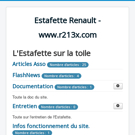
Estafette Renault -
www.r213x.com
L'Estafette sur la toile
Articles Asso
Nombre d'articles : 25
FlashNews
Nombre d'articles : 4
Documentation
Nombre d'articles : 1
Toute la doc du site.
Entretien
Revue de Presse
Nombre d'articles : 0
Nombre d'articles : 9
Toute sur l'entretien de l'Estafette.
Tous les articles que l'on a vu sur l'estafette !
Camping Car
Infos fonctionnement du site.
Mécanique
Nombre d'articles : 3
Nombre d'articles : 0
Nombre d'articles : 1