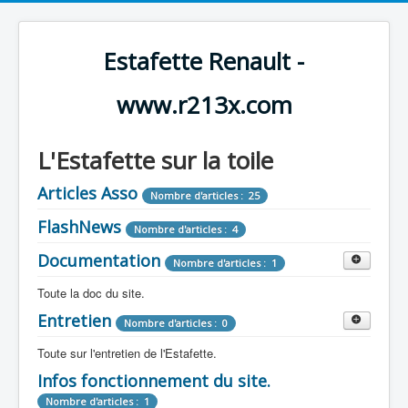
Estafette Renault -
www.r213x.com
L'Estafette sur la toile
Articles Asso
Nombre d'articles : 25
FlashNews
Nombre d'articles : 4
Documentation
Nombre d'articles : 1
Toute la doc du site.
Entretien
Revue de Presse
Nombre d'articles : 0
Nombre d'articles : 9
Toute sur l'entretien de l'Estafette.
Tous les articles que l'on a vu sur l'estafette !
Camping Car
Infos fonctionnement du site.
Mécanique
Nombre d'articles : 3
Nombre d'articles : 0
Nombre d'articles : 1