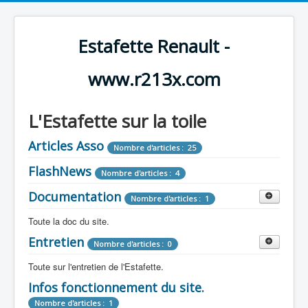
Estafette Renault -
www.r213x.com
L'Estafette sur la toile
Articles Asso
Nombre d'articles : 25
FlashNews
Nombre d'articles : 4
Documentation
Nombre d'articles : 1
Toute la doc du site.
Entretien
Revue de Presse
Nombre d'articles : 0
Nombre d'articles : 9
Toute sur l'entretien de l'Estafette.
Tous les articles que l'on a vu sur l'estafette !
Camping Car
Infos fonctionnement du site.
Mécanique
Nombre d'articles : 3
Nombre d'articles : 0
Nombre d'articles : 1