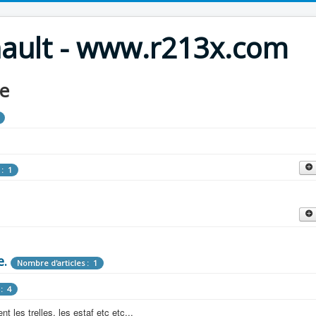
nault - www.r213x.com
le
 : 1
cles : 9
fette !
e.
: 3
Nombre d'articles : 1
 aménagements d'époque.
: 4
les : 13
 les trelles, les estaf etc etc...