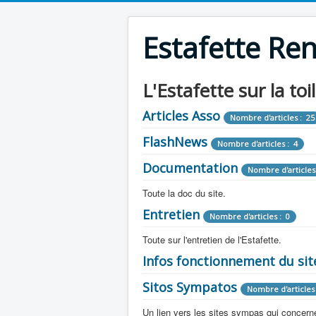
Estafette Re
L'Estafette sur la toi
Articles Asso
Nombre d'articles : 25
FlashNews
Nombre d'articles : 4
Documentation
Nombre d'articles
Toute la doc du site.
Entretien
Revue de Presse
Nombre d'articles : 0
Nombre d'arti
Toute sur l'entretien de l'Estafette.
Tous les articles que l'on a vu sur l'esta
Camping Car
Infos fonctionnement du sit
Mécanique
Nombre d'articles 
Nombre d'articles : 0
Toute la doc sur les camping cars ou
Sitos Sympatos
Electricité
Moteur
Nombre d'articles 
Nombre d'articles : 14
Nombre d'articles : 0
Documentation
Nombre d'artic
Un lien vers les sites sympas qui concernent
Embrayage